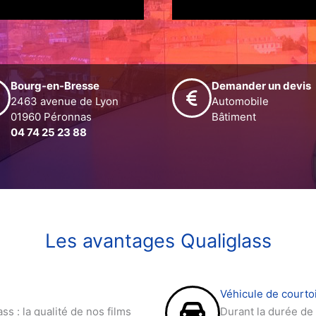
Bourg-en-Bresse
Demander un devis
2463 avenue de Lyon
Automobile
01960 Péronnas
Bâtiment
04 74 25 23 88
Les avantages Qualiglass
Véhicule de courtoi
ss : la qualité de nos films
Durant la durée de 