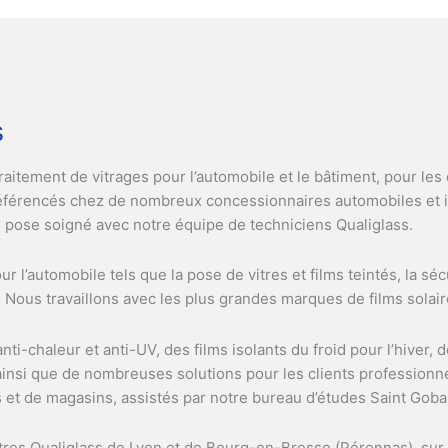
s
raitement de vitrages pour l’automobile et le bâtiment, pour les 
éférencés chez de nombreux concessionnaires automobiles et in
de pose soigné avec notre équipe de techniciens Qualiglass.
’automobile tels que la pose de vitres et films teintés, la sécu
e. Nous travaillons avec les plus grandes marques de films solai
i-chaleur et anti-UV, des films isolants du froid pour l’hiver, de
, ainsi que de nombreuses solutions pour les clients professionne
 et de magasins, assistés par notre bureau d’études Saint Goba
tres Qualiglass de Lyon et de Bourg-en-Bresse (Péronnas), sur 