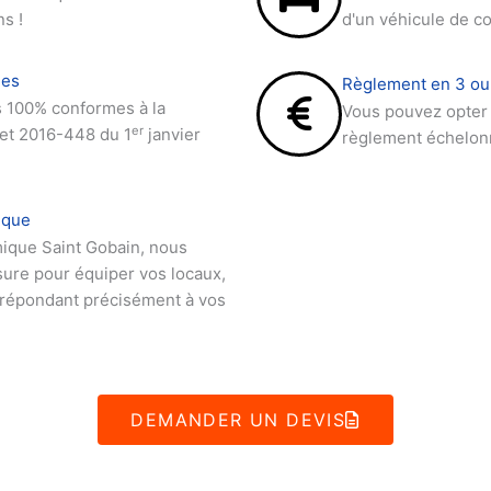
ns !
d'un véhicule de co
mes
Règlement en 3 ou 
s 100% conformes à la
Vous pouvez opter 
er
ret 2016-448 du 1
janvier
règlement échelonn
ique
ique Saint Gobain, nous
sure pour équiper vos locaux,
 répondant précisément à vos
DEMANDER UN DEVIS